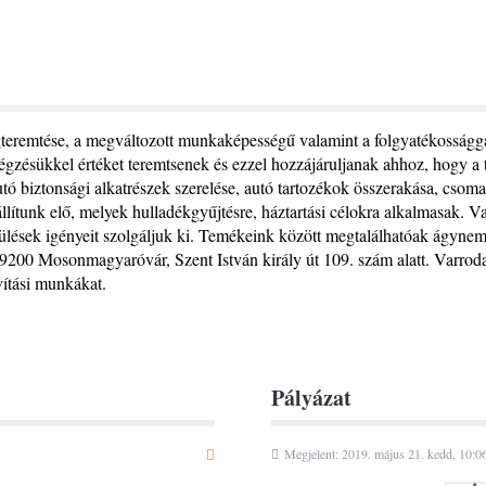
gteremtése, a megváltozott munkaképességű valamint a folgyatékosságga
gzésükkel értéket teremtsenek és ezzel hozzájáruljanak ahhoz, hogy a
utó biztonsági alkatrészek szerelése, autó tartozékok összerakása, csom
tunk elő, melyek hulladékgyűjtésre, háztartási célokra alkalmasak. Varr
pülések igényeit szolgáljuk ki. Temékeink között megtalálhatóak ágyne
9200 Mosonmagyaróvár, Szent István király út 109. szám alatt. Varrodai 
vítási munkákat.
Pályázat
Megjelent: 2019. május 21. kedd, 10:0