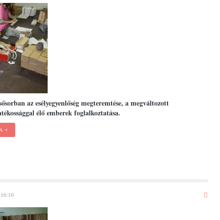
elsősorban az esélyegyenlőség megteremtése, a megváltozott
ékossággal élő emberek foglalkoztatása.
A
 16:10