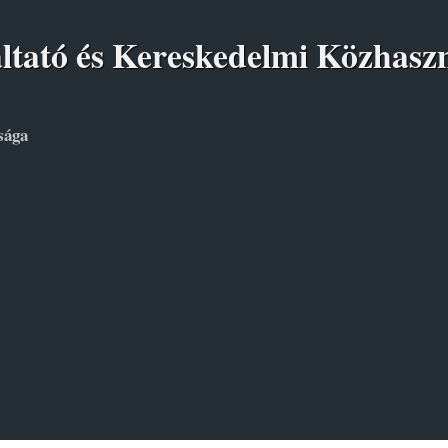
áltató és Kereskedelmi Közhasz
sága