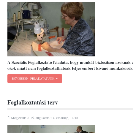
A Szociális Foglalkoztató feladata, hogy munkát biztosítson azoknak 
okok miatt nem foglalkoztathatóak teljes embert kívánó munkakörök
BŐVEBBEN: FELADATATUNK
Foglalkoztatási terv
Megjelent: 2015. augusztus 23. vasárnap, 14:18