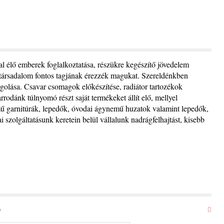
l élő emberek foglalkoztatása, részükre kegészítő jövedelem
 társadalom fontos tagjának érezzék magukat. Szereldénkben
agolása. Csavar csomagok előkészítése, radiátor tartozékok
odánk túlnyomó részt saját termékeket állít elő, mellyel
mű garnitúrák, lepedők, óvodai ágynemű huzatok valamint lepedők,
szolgáltatásunk keretein belül vállalunk nadrágfelhajtást, kisebb
6