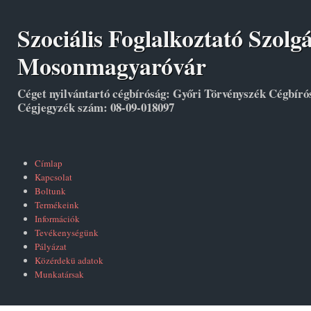
Szociális Foglalkoztató Szolg
Mosonmagyaróvár
Céget nyilvántartó cégbíróság: Győri Törvényszék Cégbíró
Cégjegyzék szám: 08-09-018097
Címlap
Kapcsolat
Boltunk
Termékeink
Információk
Tevékenységünk
Pályázat
Közérdekü adatok
Munkatársak