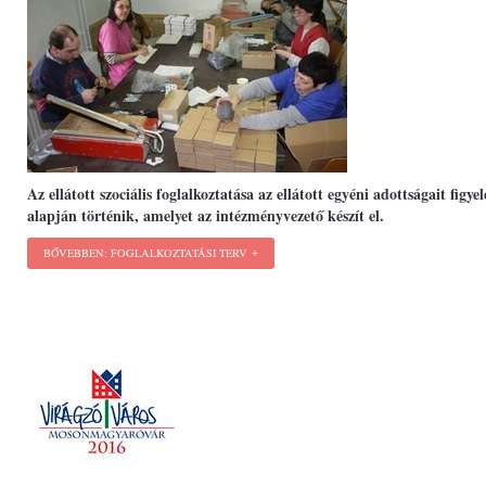
Az ellátott szociális foglalkoztatása az ellátott egyéni adottságait figy
alapján történik, amelyet az intézményvezető készít el.
BŐVEBBEN: FOGLALKOZTATÁSI TERV