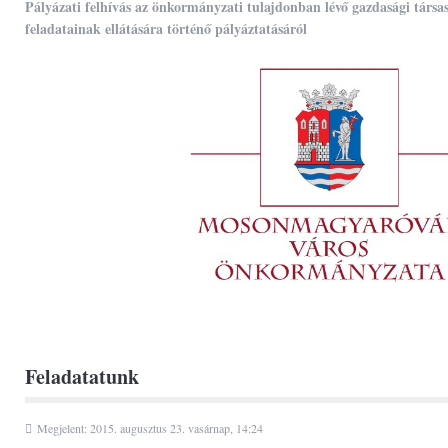
Pályázati felhívás az önkormányzati tulajdonban lévő gazdasági társa
feladatainak ellátására történő pályáztatásáról
Feladatatunk
Megjelent: 2015. augusztus 23. vasárnap, 14:24