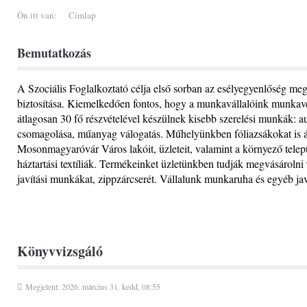
Ön itt van:
Címlap
Bemutatkozás
A Szociális Foglalkoztató célja első sorban az esélyegyenlőség me
biztosítása. Kiemelkedően fontos, hogy a munkavállalóink munkavé
átlagosan 30 fő részvételével készülnek kisebb szerelési munkák: a
csomagolása, műanyag válogatás. Műhelyünkben fóliazsákokat is állí
Mosonmagyaróvár Város lakóit, üzleteit, valamint a környező tele
háztartási textíliák. Termékeinket üzletünkben tudják megvásárolni 
javítási munkákat, zippzárcserét. Vállalunk munkaruha és egyéb ja
Könyvvizsgáló
Megjelent: 2026. március 31. kedd, 08:55