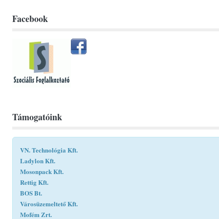
Facebook
Támogatóink
VN. Technológia Kft.
Ladylon Kft.
Mosonpack Kft.
Rettig Kft.
BOS Bt.
Városüzemeltető Kft.
Mofém Zrt.