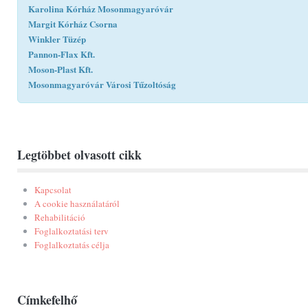
Karolina Kórház Mosonmagyaróvár
Margit Kórház Csorna
Winkler Tüzép
Pannon-Flax Kft.
Moson-Plast Kft.
Mosonmagyaróvár Városi Tűzoltóság
Legtöbbet olvasott cikk
Kapcsolat
A cookie használatáról
Rehabilitáció
Foglalkoztatási terv
Foglalkoztatás célja
Címkefelhő