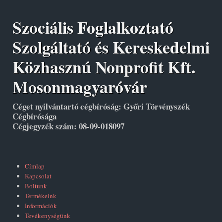
Szociális Foglalkoztató
Szolgáltató és Kereskedelmi
Közhasznú Nonprofit Kft.
Mosonmagyaróvár
Céget nyilvántartó cégbíróság: Győri Törvényszék
Cégbírósága
Cégjegyzék szám: 08-09-018097
Címlap
Kapcsolat
Boltunk
Termékeink
Információk
Tevékenységünk