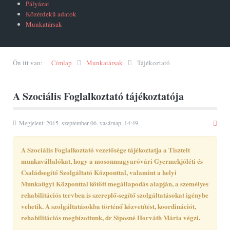
Pályázat
Közérdekü adatok
Munkatársak
Ön itt van:
Címlap
Munkatársak
Tájékoztató
A Szociális Foglalkoztató tájékoztatója
Megjelent: 2015. szeptember 06. vasárnap, 14:49
A Szociális Foglalkoztató vezetősége tájékoztatja a Tisztelt
munkavállalókat, hogy a mosonmagyaróvári Gyermekjóléti és
Családsegítő Szolgáltató Központtal, valamint a helyi
Munkaügyi Központtal kötött megállapodás alapján, a személyes
rehabilitációs tervben is szereplő-segítő szolgáltatásokat igénybe
vehetik. A szolgáltatásokba történő közvetítést, koordinációt,
rehabilitációs megbízottunk, dr Siposné Horváth Mária végzi.