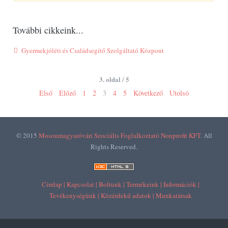
További cikkeink...
Gyermekjóléti és Családsegítő Szolgáltató Központ
3. oldal / 5
Első
Előző
1
2
3
4
5
Következő
Utolsó
© 2015
Mosonmagyaróvári Szociális Foglalkoztató Nonprofit KFT.
All
Rights Reserved.
Címlap |
Kapcsolat |
Boltunk |
Termékeink |
Információk |
Tevékenységünk |
Közérdekű adatok |
Munkatársak